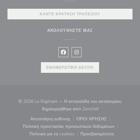
ΚΆΝΤΕ ΚΡΆΤΗΣΗ ΤΡΑΠΕΖΙΟΎ
ΑΚΟΛΟΥΘΉΣΤΕ ΜΑΣ
Facebook ((ανοίγει σε νέο παράθυρ
Instagram ((ανοίγει σε νέο π
ΕΝΗΜΕΡΩΤΙΚΌ ΔΕΛΤΊΟ
© 2026 Le Raphaël — Η ιστοσελίδα του εστιατορίου
((ανοίγει σε νέο παρά
δημιουργήθηκε από
Zenchef
Αποποίηση ευθύνης
ΌΡΟΙ ΧΡΉΣΗΣ
((ανοίγει σε νέο παράθυρο))
((ανοίγει σε νέο παράθ
Πολιτική προστασίας προσωπικών δεδομένων
((ανοίγει σε νέο παράθυρο))
Πολιτική για τα cookies
Προσβασιμότητα
((ανοίγει σε νέο παράθυρο))
((ανοίγει σε νέο παρά