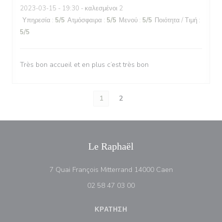
2023-03-15
- 19:30 - καλεσμένοι 2
Υπηρεσία
:
5
/5
Ατμόσφαιρα
:
5
/5
Μενού
:
5
/5
Ποιότητα / Τιμή
:
5
/5
Très bon accueil et en plus c’est très bon
1
2
Le Raphaël
((ανοίγει σε νέ
7 Quai François Mitterrand 14000 Caen
02 58 47 03 00
ΚΡΆΤΗΣΗ